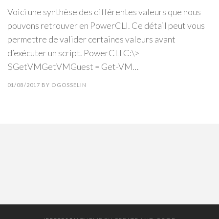
Voici une synthèse des différentes valeurs que nous
pouvons retrouver en PowerCLI. Ce détail peut vous
permettre de valider certaines valeurs avant
d’exécuter un script. PowerCLI C:\>
$GetVMGetVMGuest = Get-VM…
01/08/2017
BY
OGOSSELIN