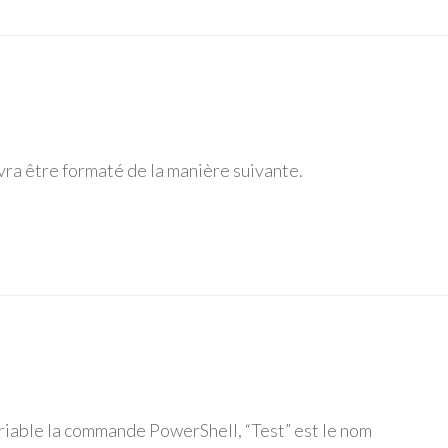
devra être formaté de la manière suivante.
ariable la commande PowerShell, “Test” est le nom