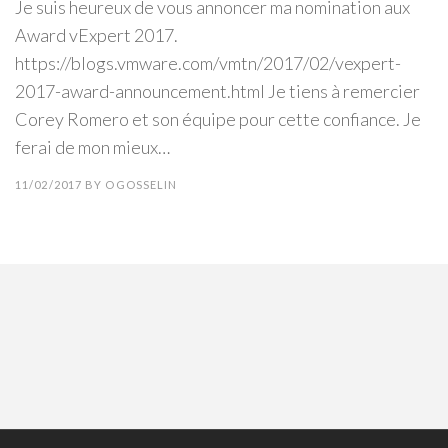
Je suis heureux de vous annoncer ma nomination aux
Award vExpert 2017.
https://blogs.vmware.com/vmtn/2017/02/vexpert-
2017-award-announcement.html Je tiens à remercier
Corey Romero et son équipe pour cette confiance. Je
ferai de mon mieux…
11/02/2017
BY
OGOSSELIN