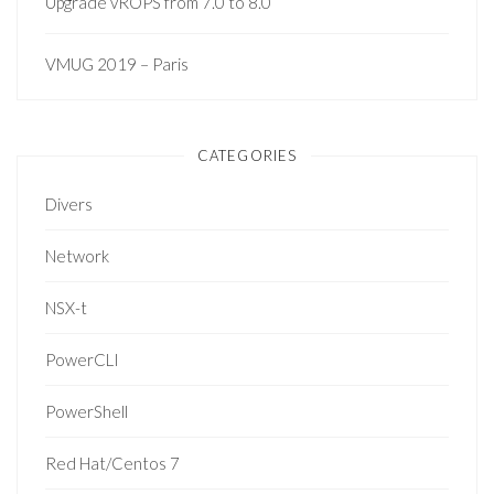
Upgrade vROPS from 7.0 to 8.0
VMUG 2019 – Paris
CATEGORIES
Divers
Network
NSX-t
PowerCLI
PowerShell
Red Hat/Centos 7