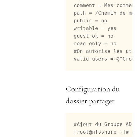
comment = Mes comment
path = /Chemin de mon
public = no

writable = yes

guest ok = no

read only = no

#On autorise les util
valid users = @"Grou
Configuration du
dossier partager
#Ajout du Groupe AD s
[root@nfsshare ~]# ch