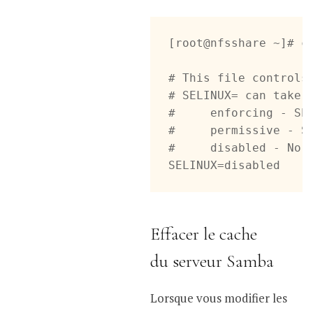
[root@nfsshare ~]# ca
# This file controls 
# SELINUX= can take o
#     enforcing - SEL
#     permissive - SE
#     disabled - No S
SELINUX=disabled
Effacer le cache
du serveur Samba
Lorsque vous modifier les