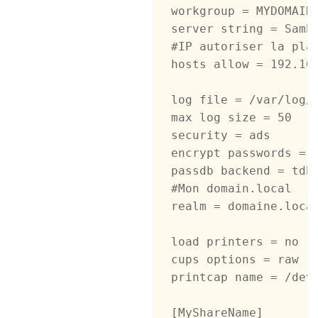
workgroup = MYDOMAIN

server string = Samba
#IP autoriser la pla
hosts allow = 192.168
log file = /var/log/s
max log size = 50

security = ads

encrypt passwords = y
passdb backend = tdbs
#Mon domain.local

realm = domaine.local
load printers = no

cups options = raw

printcap name = /dev/
[MyShareName]
