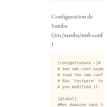
Configuration de
Samba
(/etc/samba/smb.conf
)
[root@nfsshare ~]# ca
# See smb.conf.exampl
# read the smb.conf m
# Run 'testparm' to v
# you modified it.

[global]

#Mon domaine sans le 