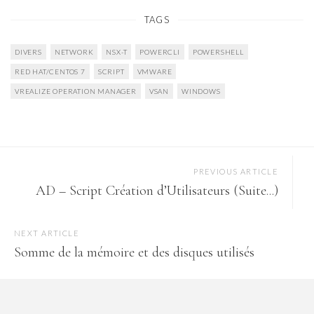
TAGS
DIVERS
NETWORK
NSX-T
POWERCLI
POWERSHELL
RED HAT/CENTOS 7
SCRIPT
VMWARE
VREALIZE OPERATION MANAGER
VSAN
WINDOWS
PREVIOUS ARTICLE
AD – Script Création d’Utilisateurs (Suite...)
NEXT ARTICLE
Somme de la mémoire et des disques utilisés